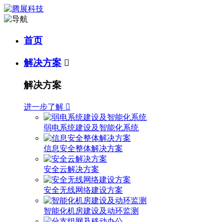
首页
解决方案

解决方案
进一步了解

弱电系统建设及智能化系统
信息安全整体解决方案
安全云解决方案
安全无线网络建设方案
智能化机房建设及动环监测