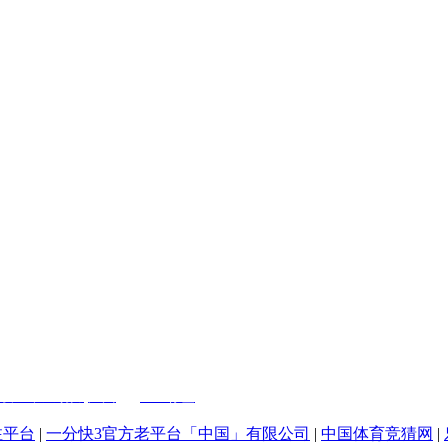
设：中企动力
广州
SEO标签
注平台
|
一分快3官方老平台「中国」有限公司
|
中国体育竞猜网
|