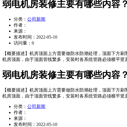
弱电机房装修主要有哪些内容
分类：
公司新闻
作者：
来源：
发布时间：
2022-05-10
访问量：
0
【概要描述】
机房顶面上方需要做防水防潮处理，顶面下方刷
机房顶面，由于顶面管线繁多，安装时各系统管路必须横平竖
弱电机房装修主要有哪些内容
【概要描述】
机房顶面上方需要做防水防潮处理，顶面下方刷
机房顶面，由于顶面管线繁多，安装时各系统管路必须横平竖
分类：
公司新闻
作者：
来源：
发布时间：
2022-05-10