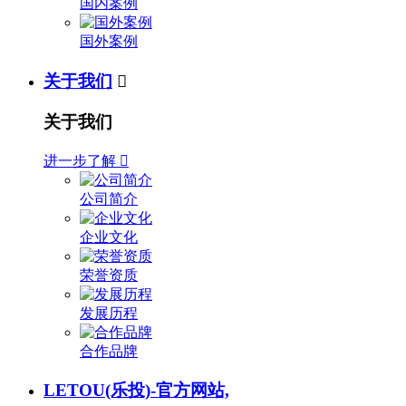
国内案例
国外案例
关于我们

关于我们
进一步了解

公司简介
企业文化
荣誉资质
发展历程
合作品牌
LETOU(乐投)-官方网站,