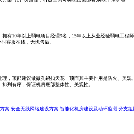
拥有10年以上弱电项目经理9名，15年以上从业经验弱电工程
4小时客服在线，无忧售后。
处理，顶部建议做微孔铝扣天花，顶面其主要作用是防火、美观
，排列有序，保证机房底部整体性、美观性。
方案
安全无线网络建设方案
智能化机房建设及动环监测
分支组