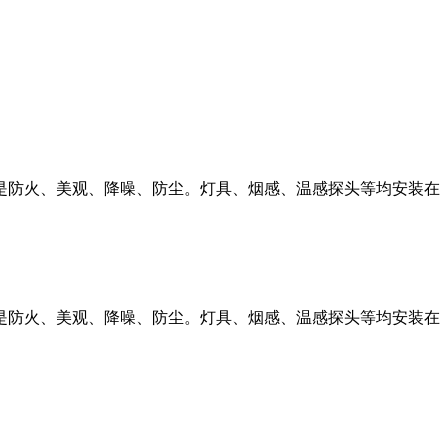
是防火、美观、降噪、防尘。灯具、烟感、温感探头等均安装在
是防火、美观、降噪、防尘。灯具、烟感、温感探头等均安装在