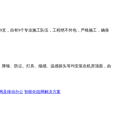
师9支，自有9个专业施工队伍，工程绝不外包，严格施工，确保
、降噪、防尘。灯具、烟感、温感探头等均安装在机房顶面，由
网及移动办公
智能化组网解决方案